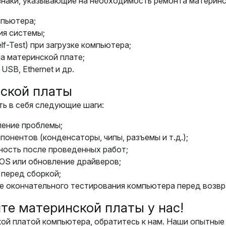
наки, указывающие на необходимость ремонта материнс
мпьютера;
ия системы;
-Test) при загрузке компьютера;
а материнской плате;
USB, Ethernet и др.
ской платы
ь в себя следующие шаги:
ление проблемы;
онентов (конденсаторы, чипы, разъемы и т.д.);
ность после проведенных работ;
OS или обновление драйверов;
 перед сборкой;
е окончательного тестирования компьютера перед возвр
те материнской платы у нас!
кой платой компьютера, обратитесь к нам. Наши опытные