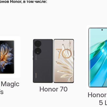
ов Honor, в том числе:
 Magic
Honor 70
s
Honor
5 